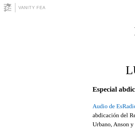
VANITY FEA
L
Especial abdi
Audio de EsRadio
abdicación del R
Urbano, Anson y