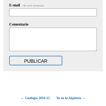
E-mail
No será mostrado.
Comentario
← Geología 2014-15
Yo en la Aljafería →