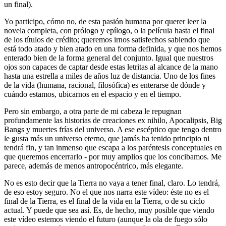
un final).
Yo participo, cómo no, de esta pasión humana por querer leer la
novela completa, con prólogo y epílogo, o la película hasta el final
de los títulos de crédito; queremos irnos satisfechos sabiendo que
está todo atado y bien atado en una forma definida, y que nos hemos
enterado bien de la forma general del conjunto. Igual que nuestros
ojos son capaces de captar desde estas letritas al alcance de la mano
hasta una estrella a miles de años luz de distancia. Uno de los fines
de la vida (humana, racional, filosófica) es enterarse de dónde y
cuándo estamos, ubicarnos en el espacio y en el tiempo.
Pero sin embargo, a otra parte de mi cabeza le repugnan
profundamente las historias de creaciones ex nihilo, Apocalipsis, Big
Bangs y muertes frías del universo. A ese escéptico que tengo dentro
le gusta más un universo eterno, que jamás ha tenido principio ni
tendrá fin, y tan inmenso que escapa a los paréntesis conceptuales en
que queremos encerrarlo - por muy amplios que los concibamos. Me
parece, además de menos antropocéntrico, más elegante.
No es esto decir que la Tierra no vaya a tener final, claro. Lo tendrá,
de eso estoy seguro. No el que nos narra este vídeo: éste no es el
final de la Tierra, es el final de la vida en la Tierra, o de su ciclo
actual. Y puede que sea así. Es, de hecho, muy posible que viendo
este vídeo estemos viendo el futuro (aunque la ola de fuego sólo