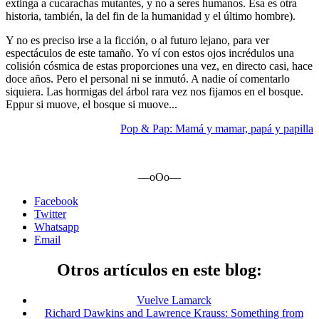
extinga a cucarachas mutantes, y no a seres humanos. Esa es otra
historia, también, la del fin de la humanidad y el último hombre).
Y no es preciso irse a la ficción, o al futuro lejano, para ver
espectáculos de este tamaño. Yo ví con estos ojos incrédulos una
colisión cósmica de estas proporciones una vez, en directo casi, hace
doce años. Pero el personal ni se inmutó. A nadie oí comentarlo
siquiera. Las hormigas del árbol rara vez nos fijamos en el bosque.
Eppur si muove, el bosque si muove...
Pop & Pap: Mamá y mamar, papá y papilla
—oOo—
Facebook
Twitter
Whatsapp
Email
Otros artículos en este blog:
Vuelve Lamarck
Richard Dawkins and Lawrence Krauss: Something from