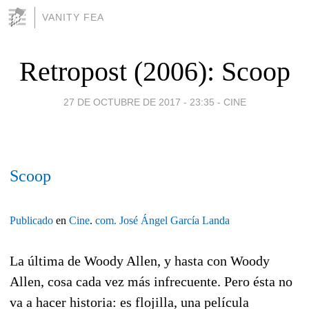
VANITY FEA
Retropost (2006): Scoop
27 DE OCTUBRE DE 2017 - 23:35
-
CINE
Scoop
Publicado
en
Cine
.
com.
José Ángel García Landa
La última de Woody Allen, y hasta con Woody
Allen, cosa cada vez más infrecuente. Pero ésta no
va a hacer historia: es flojilla, una película