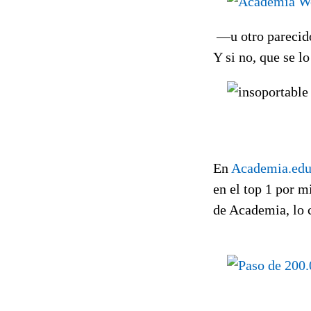
—u otro parecido
Y si no, que se l
En
Academia.ed
en el top 1 por m
de Academia, lo c