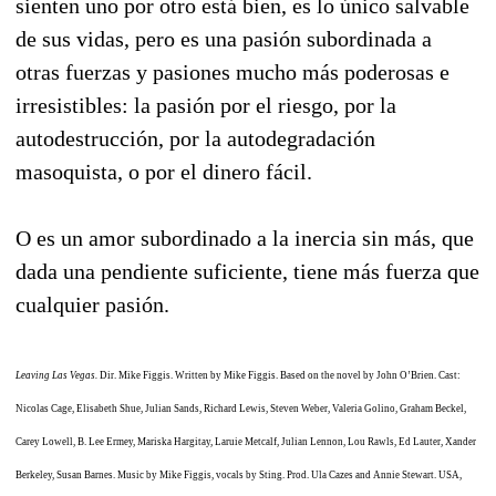
sienten uno por otro está bien, es lo único salvable
de sus vidas, pero es una pasión subordinada a
otras fuerzas y pasiones mucho más poderosas e
irresistibles: la pasión por el riesgo, por la
autodestrucción, por la autodegradación
masoquista, o por el dinero fácil.
O es un amor subordinado a la inercia sin más, que
dada una pendiente suficiente, tiene más fuerza que
cualquier pasión.
Leaving Las Vegas.
Dir. Mike Figgis. Written by Mike Figgis. Based on the novel by John O’Brien. Cast:
Nicolas Cage, Elisabeth Shue, Julian Sands, Richard Lewis, Steven Weber, Valeria Golino, Graham Beckel,
Carey Lowell, B. Lee Ermey, Mariska Hargitay, Laruie Metcalf, Julian Lennon, Lou Rawls, Ed Lauter, Xander
Berkeley, Susan Barnes. Music by Mike Figgis, vocals by Sting. Prod. Ula Cazes and Annie Stewart. USA,