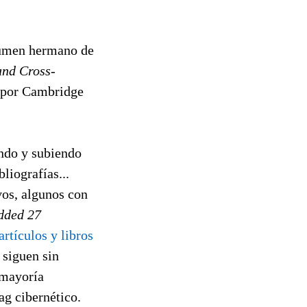
lumen hermano de
and Cross-
o por Cambridge
ando y subiendo
liografías...
vos, algunos con
dded 27
rtículos y libros
 siguen sin
 mayoría
ag cibernético.