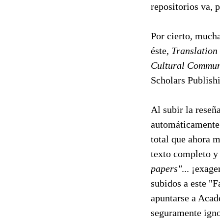
repositorios va, p
Por cierto, much
éste,
Translation
Cultural Commun
Scholars Publish
Al subir la reseñ
automáticamente o
total que ahora 
texto completo y 
papers"
... ¡exag
subidos a este "F
apuntarse a Acade
seguramente ignor