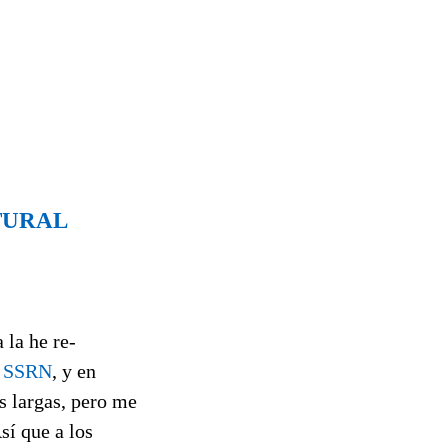
TURAL
 la he re-
l
SSRN
, y en
s largas, pero me
sí que a los