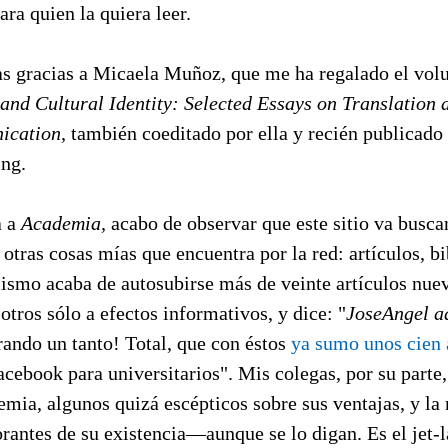
ara quien la quiera leer.
as gracias a Micaela Muñoz, que me ha regalado el vo
 and Cultural Identity: Selected Essays on Translation 
ication,
también coeditado por ella y recién publicad
ing.
a a
Academia,
acabo de observar que este sitio va busc
tras cosas mías que encuentra por la red: artículos, bib
mismo acaba de autosubirse más de veinte artículos nue
otros sólo a efectos informativos, y dice: "
JoseAngel a
erando un tanto! Total, que con éstos
ya sumo unos cien a
acebook para universitarios". Mis colegas, por su parte,
mia, algunos quizá escépticos sobre sus ventajas, y la
antes de su existencia—aunque se lo digan. Es el jet-l