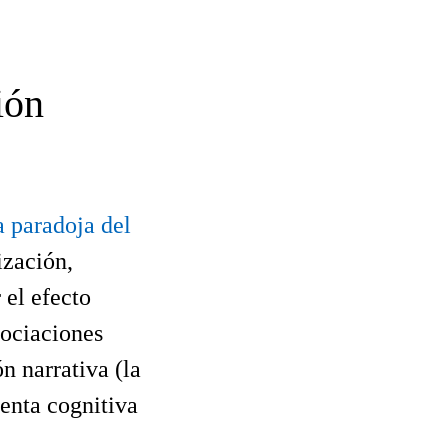
ión
a paradoja del
ización,
 el efecto
sociaciones
n narrativa (la
enta cognitiva