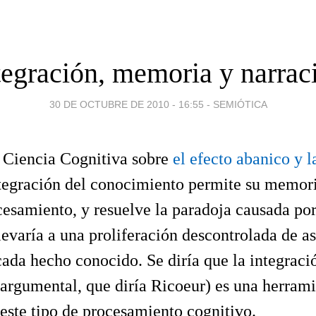
tegración, memoria y narrac
30 DE OCTUBRE DE 2010 - 16:55
-
SEMIÓTICA
n Ciencia Cognitiva sobre
el efecto abanico y l
ntegración del conocimiento permite su memor
ocesamiento, y resuelve la paradoja causada por
levaría a una proliferación descontrolada de a
ada hecho conocido. Se diría que la integració
argumental, que diría Ricoeur) es una herrami
este tipo de procesamiento cognitivo.