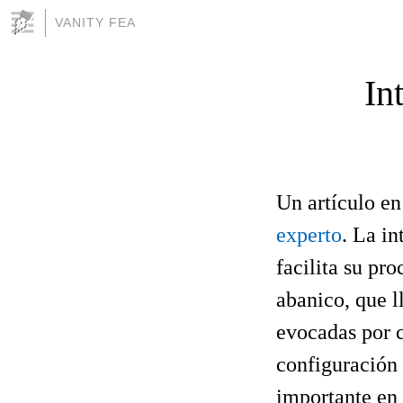
VANITY FEA
In
Un artículo e
experto
. La i
facilita su pr
abanico, que l
evocadas por c
configuración 
importante en 