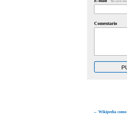
E-mail
No será mo
Comentario
← Wikipedia como l