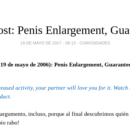
ost: Penis Enlargement, Gua
19 DE MAYO DE 2017 - 08:13
-
CURIOSIDADES
(19 de mayo de 2006): Penis Enlargement, Guarante
reased activity, your partner will love you for it. Watc
duct.
 argumento, incluso, porque al final descubrimos quién 
pio rabo!