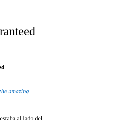
ranteed
ed
h the amazing
estaba al lado del