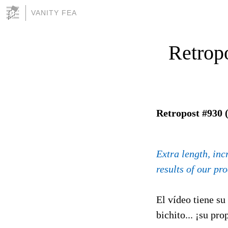
VANITY FEA
Retrop
Retropost #930 
Extra length, inc
results of our pro
El vídeo tiene su
bichito... ¡su pro