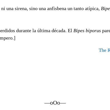
 ni una sirena, sino una anfisbena un tanto atípica,
Bipe
erdidos durante la última década. El
Bipes biporus
pare
empero.]
The R
—oOo—