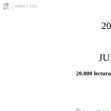
VANITY FEA
20
JU
20.000 lectur