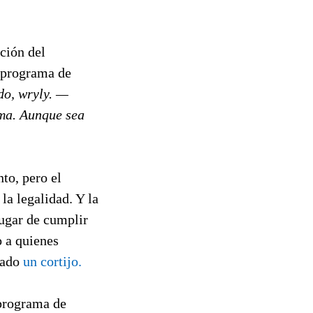
ción del
o programa de
do, wryly. —
ama. Aunque sea
to, pero el
a legalidad. Y la
lugar de cumplir
 a quienes
rado
un cortijo.
 programa de