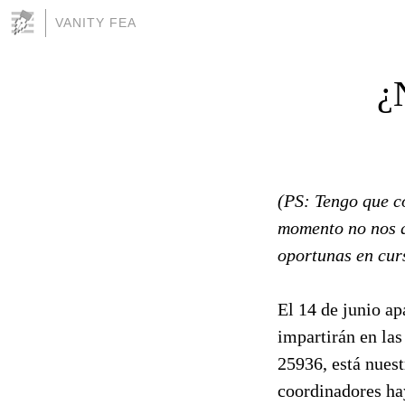
VANITY FEA
¿
(PS: Tengo que co
momento no nos q
oportunas en cur
El 14 de junio ap
impartirán en las
25936, está nues
coordinadores hay