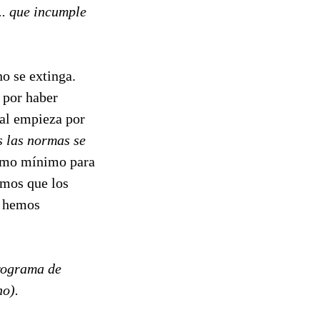
.. que incumple
o se extinga.
 por haber
ial empieza por
s las normas se
omo mínimo para
emos que los
s hemos
programa de
ho).